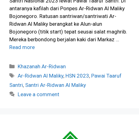
Santri Nasional 2023 lewat Pawai Taaruf Santri. Di
antaranya kafilah dari Ponpes Ar-Ridwan Al Maliky
Bojonegoro. Ratusan santriwan/santriwati Ar-
Ridwan Al Maliky berangkat ke Alun-alun
Bojonegoro (titik start) tepat seusai salat maghrib.
Mereka berbondong berjalan kaki dari Markaz …
Read more
Categories
Khazanah Ar-Ridwan
Tags
Ar-Ridwan Al Maliky
,
HSN 2023
,
Pawai Taaruf
Santri
,
Santri Ar-Ridwan Al Maliky
Leave a comment