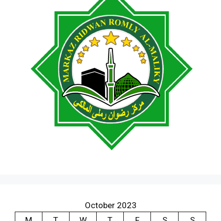
October 2023
M
T
W
T
F
S
S