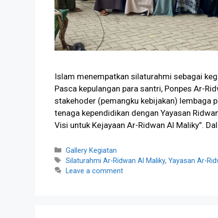
Islam menempatkan silaturahmi sebagai kegi
Pasca kepulangan para santri, Ponpes Ar-Ridw
stakehoder (pemangku kebijakan) lembaga p
tenaga kependidikan dengan Yayasan Ridwan 
Visi untuk Kejayaan Ar-Ridwan Al Maliky”. Da
Categories
Gallery Kegiatan
Tags
Silaturahmi Ar-Ridwan Al Maliky
,
Yayasan Ar-Rid
Leave a comment