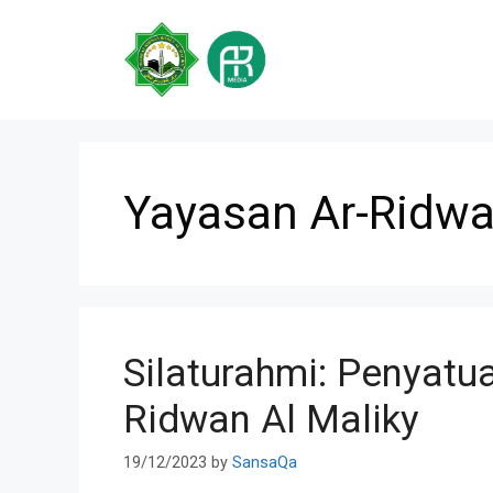
Skip
to
content
Yayasan Ar-Ridwa
Silaturahmi: Penyatu
Ridwan Al Maliky
19/12/2023
by
SansaQa