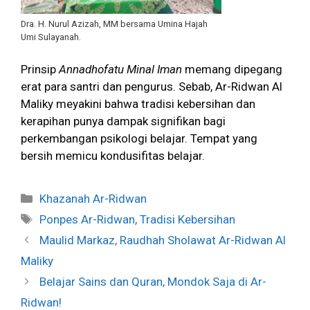
Dra. H. Nurul Azizah, MM bersama Umina Hajah
Umi Sulayanah.
Prinsip
Annadhofatu Minal Iman
memang dipegang
erat para santri dan pengurus. Sebab, Ar-Ridwan Al
Maliky meyakini bahwa tradisi kebersihan dan
kerapihan punya dampak signifikan bagi
perkembangan psikologi belajar. Tempat yang
bersih memicu kondusifitas belajar.
Categories
Khazanah Ar-Ridwan
Tags
Ponpes Ar-Ridwan
,
Tradisi Kebersihan
Maulid Markaz, Raudhah Sholawat Ar-Ridwan Al
Maliky
Belajar Sains dan Quran, Mondok Saja di Ar-
Ridwan!