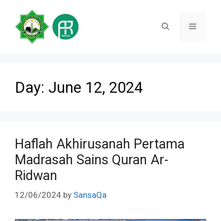
Skip
to
Menu
content
Day:
June 12, 2024
Haflah Akhirusanah Pertama
Madrasah Sains Quran Ar-
Ridwan
12/06/2024
by
SansaQa