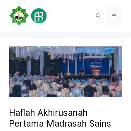
Skip
to
Menu
content
Haflah Akhirusanah
Pertama Madrasah Sains